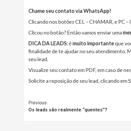
Chame seu contato via WhatsApp!
Clicando nos botões CEL – CHAMAR, e PC – C
Clicou no botão? Então vamos enviar uma
men
DICA DA LEADS:
é
muito importante
que vo
finalidade de te ajudar no seu atendimento. 
seu lead.
Visualize seu contato em PDF, em caso de ne
Solicite a reposição de seu lead, clicando e
Continue
Previous
Os leads são realmente “quentes”?
Reading